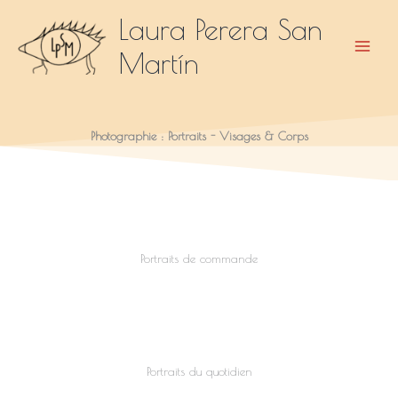
Aller
Laura Perera San
au
Martín
contenu
Photographie :
Portraits - Visages & Corps
Portraits de commande
Portraits du quotidien