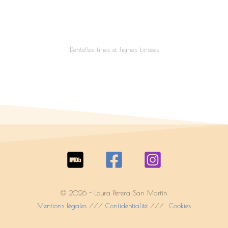
Dentelles fines et lignes brisées
© 2026 - Laura Perera San Martín
Mentions légales
///
Confidentialité
///
Cookies