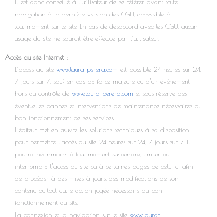
Il est donc conseillé à l’utilisateur de se référer avant toute
navigation à la dernière version des CGU, accessible à
tout moment sur le site. En cas de désaccord avec les CGU, aucun
usage du site ne saurait être effectué par l’utilisateur.
Accès au site Internet :
L’accès au site
www.laura-perera.com
est possible 24 heures sur 24,
7 jours sur 7, sauf en cas de force majeure ou d’un événement
hors du contrôle de
www.laura-perera.com
et sous réserve des
éventuelles pannes et interventions de maintenance nécessaires au
bon fonctionnement de ses services.
L’éditeur met en œuvre les solutions techniques à sa disposition
pour permettre l’accès au site 24 heures sur 24, 7 jours sur 7. Il
pourra néanmoins à tout moment suspendre, limiter ou
interrompre l’accès au site ou à certaines pages de celui-ci afin
de procéder à des mises à jours, des modifications de son
contenu ou tout autre action jugée nécessaire au bon
fonctionnement du site.
La connexion et la navigation sur le site
www.laura-