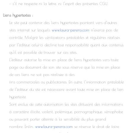
– s’il ne respecte ni la lettre, ni l’esprit des présentes CGU.
Liens hypertextes :
Le site peut contenir des liens hypertextes pointant vers d’autres
sites internet sur lesquels
www.laura-perera.com
n’exerce pas de
contrôle. Malgré les vérifications préalables et régulières réalisés
par l’éditeur, celui-ci décline tout responsabilité quant aux contenus
qu’il est possible de trouver sur ces sites.
L’éditeur autorise la mise en place de liens hypertextes vers toute
page ou document de son site sous réserve que la mise en place
de ces liens ne soit pas réalisée à des
fins commerciales ou publicitaires. En outre, l’information préalable
de l’éditeur du site est nécessaire avant toute mise en place de lien
hypertexte.
Sont exclus de cette autorisation les sites diffusant des informations
à caractère illicite, violent, polémique, pornographique, xénophobe
ou pouvant porter atteinte à la sensibilité du plus grand
nombre. Enfin,
www.laura-perera.com
se réserve le droit de faire