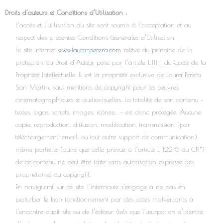
Droits d’auteurs et Conditions d’Utilisation :
L’accès et l’utilisation du site sont soumis à l’acceptation et au
respect des présentes Conditions Générales d’Utilisation.
Le site internet
www.laura-perera.com
relève du principe de la
protection du Droit d’Auteur, posé par l’article L.111-1 du Code de la
Propriété Intellectuelle. Il est la propriété exclusive de Laura Perera
San Martín, sauf mentions de copyright pour les oeuvres
cinématographiques et audiovisuelles. La totalité de son contenu –
textes, logos, scripts, images, icônes… – est donc protégée. Aucune
copie, reproduction, diffusion, modification, transmission (par
téléchargement, email, ou tout autre support de communication)
même partielle (autre que celle prévue à l’article L 122-5 du CPI*)
de ce contenu ne peut être faite sans autorisation expresse des
propriétaires du copyright.
En naviguant sur ce site, l’internaute s’engage à ne pas en
perturber le bon fonctionnement par des actes malveillants à
l’encontre dudit site ou de l’éditeur (tels que l’usurpation d’identité,