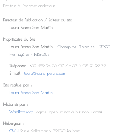
l’éditeur à l’adresse ci-dessous.
Directeur de Publication / Editeur du site
Laura Perera San Martín
Propriétaire du Site
Laura P
erera San Martín –
Champ de l’Epine 44 – 7090
Hennuyères – BELGIQUE
Téléphone
: +32 489 24 36 07 / + 33 6 08 91 99 72
E-mail
:
laura@laura-perera.com
Site réalisé par :
Laura Perera San Martín
Motorisé par :
WordPress.org
, logiciel open source à but non lucratif
Hébergeur :
OVH
2 rue Kellermann 59100 Roubaix